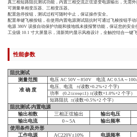
真三相短路阻抗测试功能，内置三相交流正弦逆变电源输出，无需外
可测量单相变压器、三相变压器。
配置急停按钮，测试过程可随时中止，保证操作安全。
配置单键飞梭按钮，在使用内置电源测试阻抗时可通过飞梭按钮手动
电源 380V 误接自动保护功能和接地线未接报警功能，保证您的安全
工业级 10.1 寸大屏显示，清新简约显示风格设计，全触控结合一
性能参数
阻抗测试
测量范围
电压
AC 50V～850V 电流 AC 0.5A～100
电压、电流
±(读数×0.2%+2 个字)
准
确
度
功率
(0.2≤cosφ≤1) ±(读数×1.0%+2 个字）
短路阻抗
±(读数×0.5%+2 个字）
阻抗测试
-内置电源
输出相数
三相正弦输出
输出电压
输出电流
0～5A
输出频率
使用条件及外形
工作电源
AC220V±10%
电源频率