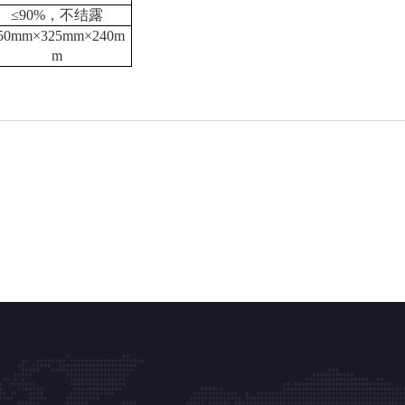
≤90%，不结露
50mm×325mm×240m
m