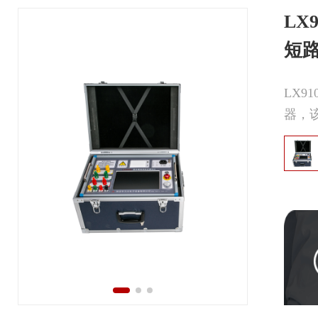
LX9
短
LX
器，