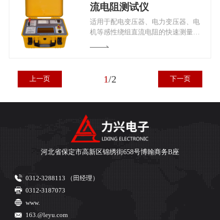
流电阻测试仪
适用于配电变压器、电力变压器、电
机等感性绕组直流电阻的快速测量与
试验。仪器输出电流大，测量范围
宽，精度高。
1
/
2
上一页
下一页
河北省保定市高新区锦绣街658号博翰商务B座
0312-3288113 （田经理）
0312-3187073
www.
163.@leyu.com