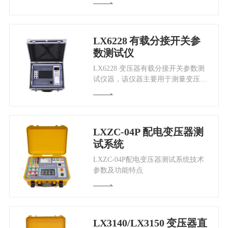
数PI、介质放电率DD的测量以及步
进电压测试SV。及时发现电气设备
绝缘是否存在整体受潮、整体劣化和
LX6228
有载分接开关参
贯穿性缺陷。
数测试仪
LX6228 变压器有载分接开关参数测
试仪器，该仪器主要用于测量变压器
有载分接开关的过渡波形、过渡时
间、各瞬间过渡电阻值、三相同期性
等。仪器智能化程度高，全部中文菜
单提示，操作简单。仪器体积小、重
LXZC-04P
配电变压器测
量轻、抗干扰能力强，大大减轻了现
试系统
场工作人员的劳动强度，是发、供电
单位，变压器制造行业保障安全生
LXZC-04P配电变压器测试系统技术
产，提高产品质量的理想仪器。
参数及功能特点
LX3140/LX3150
变压器直