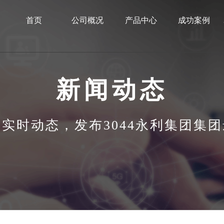
首页
公司概况
产品中心
成功案例
新闻动态
实时动态，发布3044永利集团集