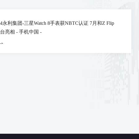
44永利集团-三星Watch 8手表获NBTC认证 7月和Z Flip
台亮相 - 手机中国 -