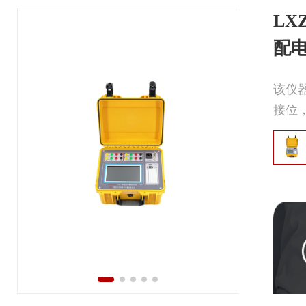
LXZ
配
该仪
接位