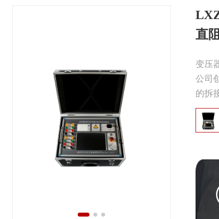
LXZ
直
变压
公司
的拆