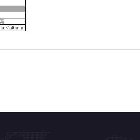
结露
mm×
240
mm