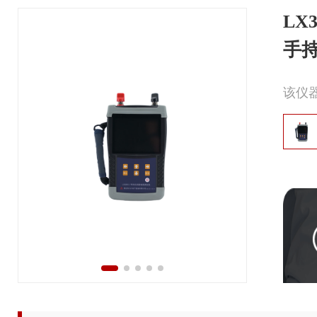
LX3
手
该仪