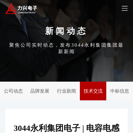
新闻动态
聚焦公司实时动态，发布3044永利集团集团最
新新闻
公司动态
品牌发展
行业新闻
技术交流
中标信息
3044永利集团电子 | 电容电感